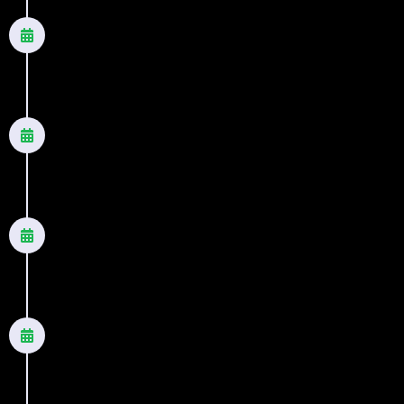
2018
Acerto de contas
Romance
2019
Treze almas - Nova Edição
Romance
2020
O passado não tem força
Romance
2021
O próximo passo - Nova Edição
Romance