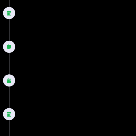
2014
Momentos de inspiração
Coletânea
2015
Coragem para viver
Romance
2016
Tudo tem um porquê
Romance
2017
Acorde pra vida!
Outros títulos