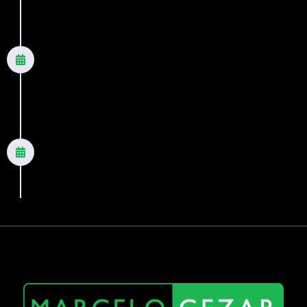
2023
O tempo nunca esquece - Vol 2, da
trilogia "O poder do tempo"
Romance
2024
O tempo de cada um - Vol 3, da
trilogia "O poder do tempo"
Romance