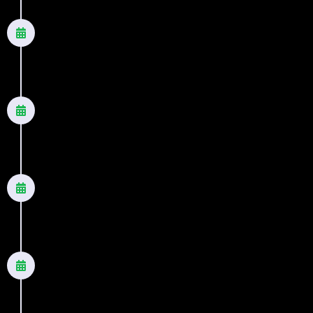
2012
Ela só queria casar
Romance
2012
Medo de amar - Nova Edição
Romance
2013
O que importa é o amor
Romance
2014
Treze almas
Romance