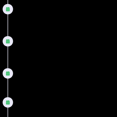
2021
Levante seu astral - Nova Edição
Outros títulos
2021
O amor é para os fortes - Nova
Edição
Romance
2021
Um sopro de ternura - Nova Edição
Romance
2022
Um sopro de ternura - Nova Edição
Romance