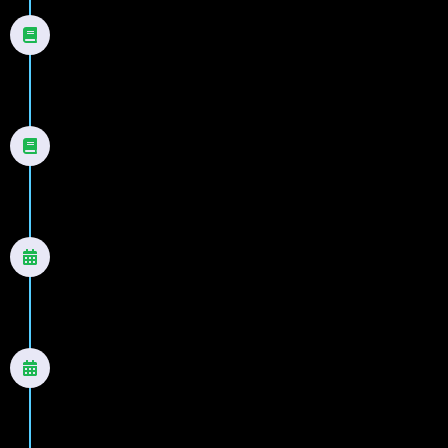
2001
Só Deus sabe
Romance
2002
Nada é como parece
Romance
2003
Nunca estamos sós
Romance
2004
Medo de amar
Romance