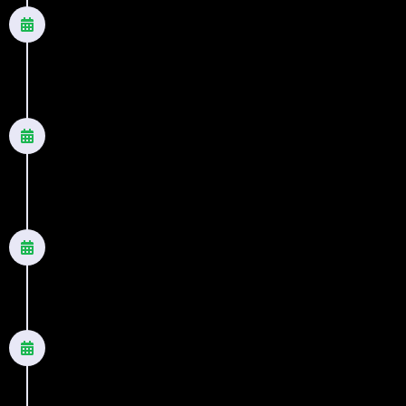
2010
O amor é para os fortes
Romance
2011
A vida sempre vence - Edição
Revista e Ampliada
Romance
2011
O próximo passo
Romance
2012
Um sopro de ternura - Nova Edição
Romance