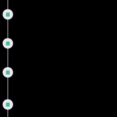
2022
Tudo tem um porquê - Nova Edição
Romance
2022
Nunca estamos sós - Nova Edição
Romance
2022
A última chance - Nova Edição
Romance
2022
O tempo cuida de tudo - Vol 1, da
trilogia "O poder do tempo"
Romance