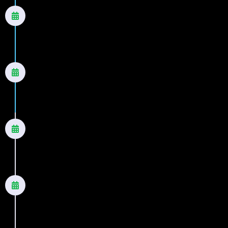
2005
Você faz o amanhã
Romance
2006
O preço da paz
Romance
2008
A última chance
Romance
2009
Um sopro de ternura
Romance